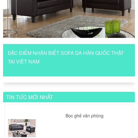
ĐẶC ĐIỂM NHẬN BIẾT SOFA DA HÀN QUỐC THẬT
TẠI VIỆT NAM
TIN TỨC MỚI NHẤT
Bọc ghế văn phòng