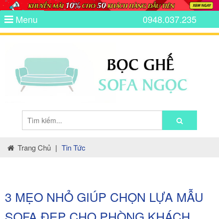
Menu
0948.037.235
Trang Chủ
|
Tin Tức
3 MẸO NHỎ GIÚP CHỌN LỰA MẪU
SOFA ĐẸP CHO PHÒNG KHÁCH